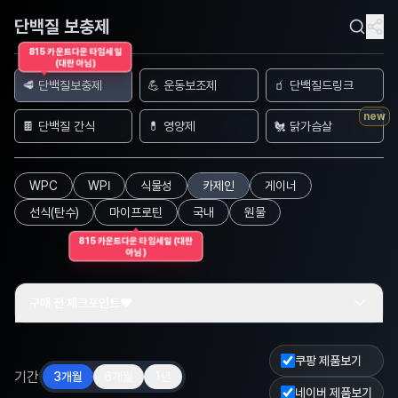
단백질 보충제
815 카운트다운 타임세일
(대란 아님)
🥩 단백질보충제
💪 운동보조제
🧃 단백질드링크
new
🍫 단백질 간식
💊 영양제
🐔 닭가슴살
WPC
WPI
식물성
카제인
게이너
선식(탄수)
마이프로틴
국내
원물
815 카운트다운 타임세일 (대란
아님)
구매 전 체크포인트❤️
쿠팡 제품보기
기간
3개월
6개월
1년
네이버 제품보기