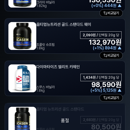
크리미 바닐라
(
+
0
%)
444
원
▲
1.82kg
비교담기
옵티멈뉴트리션 골드 스탠다드 웨이
2,090
원 /
단백질 20g 당
132,970
원
초콜릿 슈프림
(
+
1
%)
894
원
▲
1.8kg
비교담기
다이마타이즈 엘리트 카제인
1,434
원 /
단백질 20g 당
98,590
원
스무스 바닐라
(
+
5
%)
5,125
원
▲
1.8kg
비교담기
옵티멈 뉴트리션 골드 스탠다드
품절
2,683
원 /
단백질 20g 당
80,500
원
초콜릿 슈프림