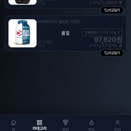
(
-
4
%)
3,369
원
▼
850g
비교담기
다이마타이즈 엘리트 카제인
품절
1,565
원 /
단백질 20g 당
97,820
원
리치 초콜릿
(
+
4
%)
3,793
원
▲
1.8kg
비교담기
카테고리
홈
랭킹
핫딜
마이