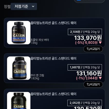
정렬
옵티멈뉴트리션 골드 스탠다드 웨이
2,106
원 /
단백질 20g 당
133,970
원
초콜릿 피넛 버터
(
-
5
%)
6,803
원
▼
1.8kg
비교담기
옵티멈뉴트리션 골드 스탠다드 웨이
1,987
원 /
단백질 20g 당
131,160
원
쿠키 앤 크림
(
-
1
%)
1,044
원
▼
1.82kg
비교담기
옵티멈뉴트리션 골드 스탠다드 웨이
2,052
원 /
단백질 20g 당
130,530
원