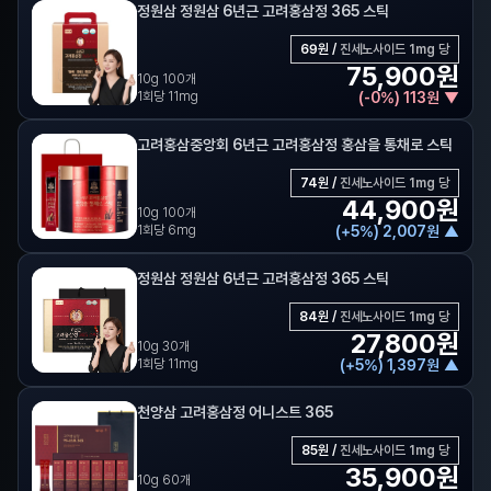
정원삼 정원삼 6년근 고려홍삼정 365 스틱
69
원 /
진세노사이드 1mg 당
75,900
원
10g 100개
1회당 11mg
(
-
0
%)
113
원
▼
고려홍삼중앙회 6년근 고려홍삼정 홍삼을 통채로 스틱
74
원 /
진세노사이드 1mg 당
44,900
원
10g 100개
1회당 6mg
(
+
5
%)
2,007
원
▲
정원삼 정원삼 6년근 고려홍삼정 365 스틱
84
원 /
진세노사이드 1mg 당
27,800
원
10g 30개
1회당 11mg
(
+
5
%)
1,397
원
▲
천양삼 고려홍삼정 어니스트 365
85
원 /
진세노사이드 1mg 당
35,900
원
10g 60개