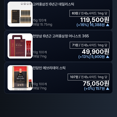
고려홍삼진 6년근 데일리스틱
63
원 /
진세노사이드 1mg 당
119,500
원
15g 120개
1회당 15.75mg
(
+
16
%)
16,388
원
▲
천양삼 6년근 고려홍삼정 어니스트 365
71
원 /
진세노사이드 1mg 당
49,900
원
10g 100개
1회당 7mg
(
+
13
%)
5,900
원
▲
진담인 에브리데이 스틱
107
원 /
진세노사이드 1mg 당
75,050
원
10g 100개
1회당 7mg
(
+
0
%)
157
원
▲