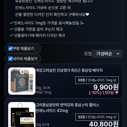
유효성분인 '진세노사이드' 함량만 체크하면 됩니다
진세노사이드 가성비 순으로 고른 뒤
선물 할만한 디자인 인지 확인하고 구매하셔요❤️
진세노사이드 1mg당 가격을 표시해놓았음 🥳
선물용 가방을 같이 주는지 체크
선물용이기에 패키지 디자인 체크
쿠팡 제품보기
정렬
네이버 제품보기
개성고려삼인 진삼명가 6년근 홍삼정 베이직
30
원 /
진세노사이드 1mg 당
9,900
원
10g, 30개
1회당 11mg
(
-
10
%)
1,151
원
▼
고려홍삼중앙회 면역강화 홍삼스틱 플러스
진세노사이드 42mg
32
원 /
진세노사이드 1mg 당
40,800
원
10g 30개