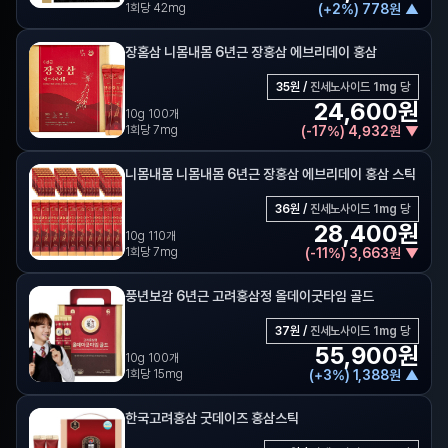
1회당 42mg
(
+
2
%)
778
원
▲
장홈삼 니몸내몸 6년근 장홍삼 에브리데이 홍삼
35
원 /
진세노사이드 1mg 당
24,600
원
10g 100개
1회당 7mg
(
-
17
%)
4,932
원
▼
니몸내몸 니몸내몸 6년근 장홍삼 에브리데이 홍삼 스틱
36
원 /
진세노사이드 1mg 당
28,400
원
10g 110개
1회당 7mg
(
-
11
%)
3,663
원
▼
풍년보감 6년근 고려홍삼정 올데이굿타임 골드
37
원 /
진세노사이드 1mg 당
55,900
원
10g 100개
1회당 15mg
(
+
3
%)
1,388
원
▲
한국고려홍삼 굿데이즈 홍삼스틱