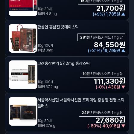
150
원 /
진세노사이드 1mg 당
21,700
원
10g 30개
1회당 4.8mg
(
+
9
%)
1,785
원
▲
한삼인 홍삼진 굿데이스틱
281
원 /
진세노사이드 1mg 당
84,550
원
10g 100개
1회당 3mg
(
+
31
%)
19,795
원
▲
고려홍삼면역 57.2mg 홍삼스틱
19
원 /
진세노사이드 1mg 당
111,330
원
10g 100개
1회당 57.2mg
(
-
0
%)
430
원
▼
서울약사신협 서울약사신협 프리미엄 홍삼정 천명 스틱
플러스
24
원 /
진세노사이드 1mg 당
27,680
원
10g 30개
1회당 37mg
(
-
60
%)
40,916
원
▼