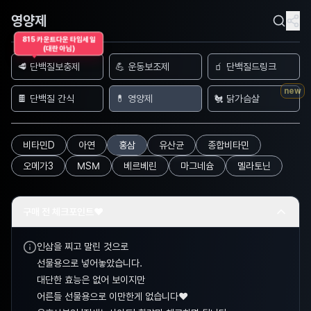
영양제
815 카운트다운 타임세일
(대란 아님)
🥩 단백질보충제
💪 운동보조제
🧃 단백질드링크
new
🍫 단백질 간식
💊 영양제
🐔 닭가슴살
비타민D
아연
홍삼
유산균
종합비타민
오메가3
MSM
베르베린
마그네슘
멜라토닌
구매 전 체크포인트❤️
인삼을 찌고 말린 것으로
선물용으로 넣어놓았습니다.
대단한 효능은 없어 보이지만
어른들 선물용으로 이만한게 없습니다❤️