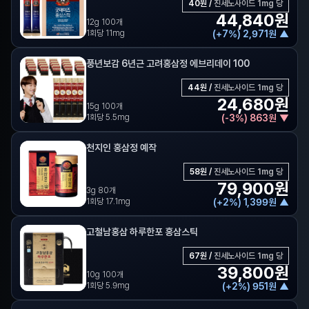
40
원 /
진세노사이드 1mg 당
44,840
원
12g 100개
1회당 11mg
(
+
7
%)
2,971
원
▲
풍년보감 6년근 고려홍삼정 에브리데이 100
44
원 /
진세노사이드 1mg 당
24,680
원
15g 100개
1회당 5.5mg
(
-
3
%)
863
원
▼
천지인 홍삼정 예작
58
원 /
진세노사이드 1mg 당
79,900
원
3g 80개
1회당 17.1mg
(
+
2
%)
1,399
원
▲
고철남홍삼 하루한포 홍삼스틱
67
원 /
진세노사이드 1mg 당
39,800
원
10g 100개
1회당 5.9mg
(
+
2
%)
951
원
▲