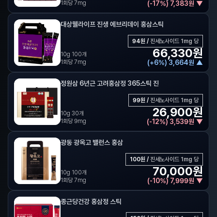
1회당 7mg
(
-
17
%)
7,383
원
▼
대상웰라이프 진생 에브리데이 홍삼스틱
94
원 /
진세노사이드 1mg 당
66,330
원
10g 100개
1회당 7mg
(
+
6
%)
3,664
원
▲
정원삼 6년근 고려홍삼정 365스틱 진
99
원 /
진세노사이드 1mg 당
26,900
원
10g 30개
1회당 9mg
(
-
12
%)
3,539
원
▼
광동 광옥고 밸런스 홍삼
100
원 /
진세노사이드 1mg 당
70,000
원
10g 100개
1회당 7mg
(
-
10
%)
7,999
원
▼
종근당건강 홍삼정 스틱