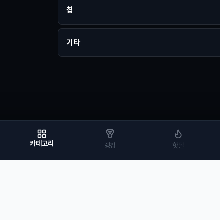
칩
기타
카테고리
랭킹
핫딜
약관
피씨에프코리아
대표 문예현
사업자등록번호 6103791449
28 1410호
고객센터 070-8065-3156
yourbox2024@gmail.com