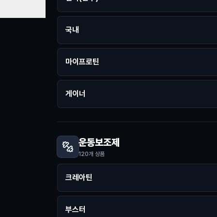
국내
마이프로틴
게이너
운동보조제
120
개 상품
크레아틴
부스터