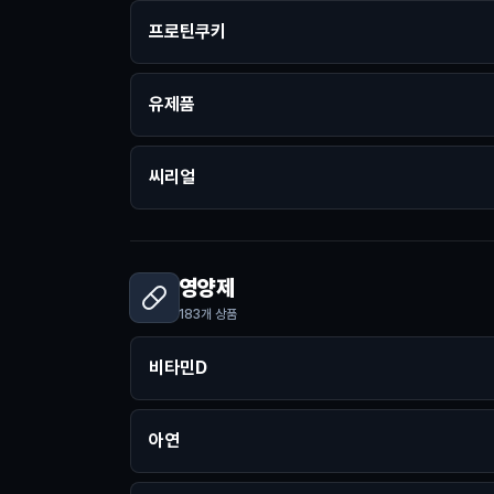
프로틴쿠키
유제품
씨리얼
영양제
183
개 상품
비타민D
아연