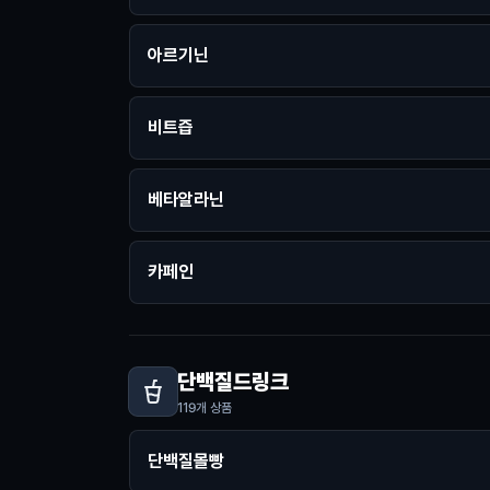
아르기닌
비트즙
베타알라닌
카페인
단백질드링크
119
개 상품
단백질몰빵