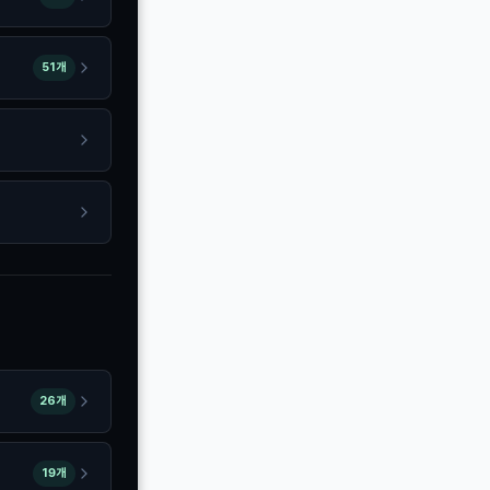
51개
26개
19개