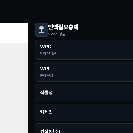
단백질보충제
220
개 상품
WPC
웨이 단백질
WPI
분리 유청
식물성
카제인
선식(탄수)