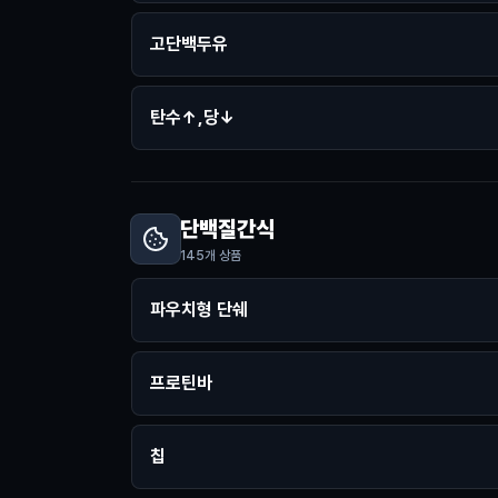
고단백두유
탄수↑,당↓
단백질간식
145
개 상품
파우치형 단쉐
프로틴바
칩