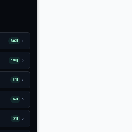
69개
18개
8개
6개
3개