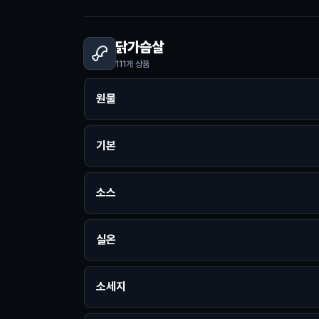
닭가슴살
111
개 상품
원물
기본
소스
실온
소세지