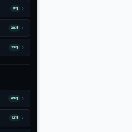
8개
39개
13개
49개
12개