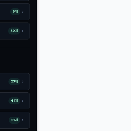
6개
30개
23개
41개
21개