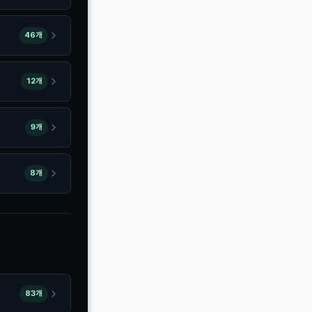
46개
12개
9개
8개
83개