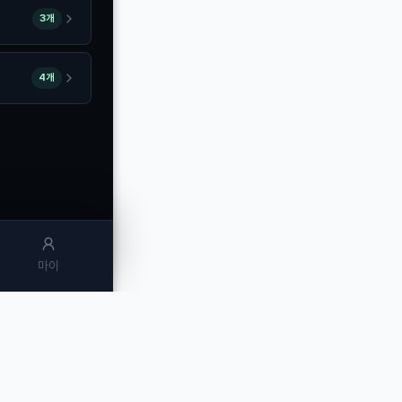
3개
4개
마이