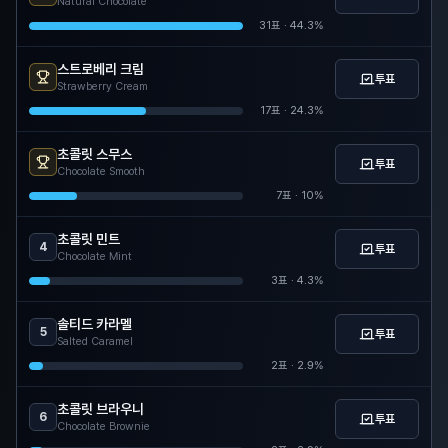
Natural Chocolate
31
표 ·
44.3
%
스트로베리 크림
투표
Strawberry Cream
17
표 ·
24.3
%
초콜릿 스무스
투표
Chocolate Smooth
7
표 ·
10
%
초콜릿 민트
4
투표
Chocolate Mint
3
표 ·
4.3
%
솔티드 카라멜
5
투표
Salted Caramel
2
표 ·
2.9
%
초콜릿 브라우니
6
투표
Chocolate Brownie