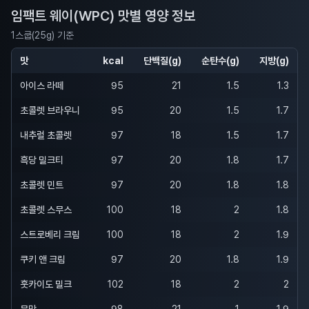
임팩트 웨이(WPC) 맛별 영양 정보
1스쿱(25g) 기준
맛
kcal
단백질(g)
순탄수(g)
지방(g)
아이스 라떼
95
21
1.5
1.3
초콜렛 브라우니
95
20
1.5
1.7
내추럴 초콜렛
97
18
1.5
1.7
흑당 밀크티
97
20
1.8
1.7
초콜렛 민트
97
20
1.8
1.8
초콜렛 스무스
100
18
2
1.8
스트로베리 크림
100
18
2
1.9
쿠키 앤 크림
97
20
1.8
1.9
훗카이도 밀크
102
18
2
2