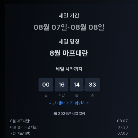
세일 기간
08월 07일
08월 08일
~
세일 명칭
8월 마프대란
세일 시작까지
00
16
14
33
:
:
:
일
시간
분
초
지난 대란 가격 확인하기
📅
2026
년 세일 일정
8월 마프대란
:
08.07
마프 썸머 타임세일
:
07.20
7월 마프대란
:
07.06