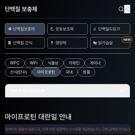
단백질 보충제
🥩 단백질보충제
💪 운동보조제
🧃 단백질드링크
new
🍫 단백질 간식
💊 영양제
🐔 닭가슴살
WPC
WPI
식물성
카제인
게이너
선식(탄수)
마이프로틴
국내
원물
구매 전 체크포인트❤️
마이프로틴 대란일 안내
팀메이트 활동의 일환으로, 이에 따른 일정액의 수수료를 제공받습니다. 구매 금액에 차이는 없습니다