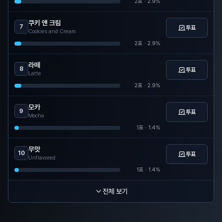
2
표 ·
2.9
%
쿠키 앤 크림
7
투표
Cookies and Cream
2
표 ·
2.9
%
라떼
8
투표
Latte
2
표 ·
2.9
%
모카
9
투표
Mocha
1
표 ·
1.4
%
무맛
10
투표
Unflavored
1
표 ·
1.4
%
전체 보기